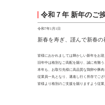
令和７年 新年のご
令和7年1月1日
新春を寿ぎ、謹んで新春の
皆様におかれましては輝かしい新年をお迎
旧年中は格別なご高配を賜り、誠に有難
本年も、お取引先様に高品質な鶏卵や豚肉
従業員一丸となり、邁進し行く所存でござ
皆様より格別のご支援を賜りますよう従業