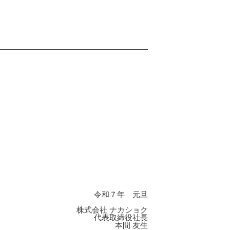
令和７年 元旦
株式会社 ナカショク
代表取締役社長
本間 友生