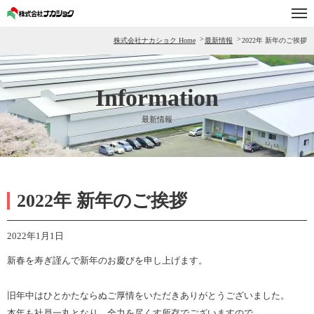
株式会社ナカショク Home
最新情報
2022年 新年のご挨拶
Home
最新情報
Information
事業内容
最新情報
生産農場
会社案内
2022年 新年のご挨拶
採用情報
フードリサイクル
2022年1月1日
新春を寿ぎ謹んで新年のお慶びを申し上げます。
旧年中はひとかたならぬご厚情をいただきありがとうございました。
本年も社員一丸となり、全力を尽くす所存でございますので