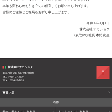
本年も変わらぬお引き立ての程宜しくお願い申し上げます。
皆様のご健勝とご発展をお祈り申し上げます。
令和４年1月1日
株式会社 ナカショク
代表取締役社長 本間 友生
株式会社ナカショク
新潟県新発田市日渡170番地
TEL：0254-27-2200
FAX：0254-27-5155
事業内容
養豚
安全・安心へのこだわり
おいしさへのこだわり