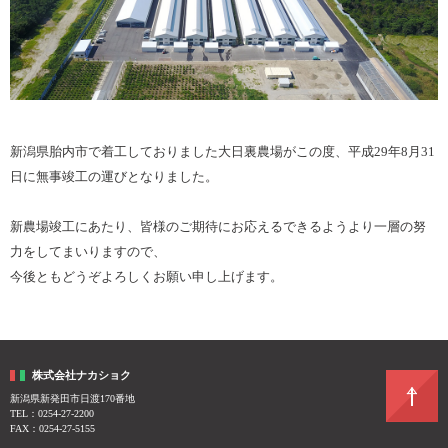
新潟県胎内市で着工しておりました大日裏農場がこの度、平成29年8月31
日に無事竣工の運びとなりました。
新農場竣工にあたり、皆様のご期待にお応えるできるようより一層の努
力をしてまいりますので、
今後ともどうぞよろしくお願い申し上げます。
株式会社ナカショク
新潟県新発田市日渡170番地
TEL：0254-27-2200
FAX：0254-27-5155