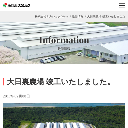
株式会社ナカショク Home
最新情報
大日裏農場 竣工いたしました
Home
最新情報
Information
事業内容
最新情報
生産農場
会社案内
大日裏農場 竣工いたしました。
採用情報
フードリサイクル
2017年09月08日